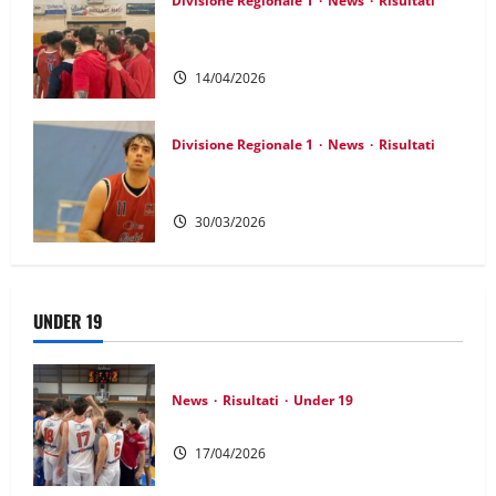
Divisione Regionale 1
News
Risultati
DR1: Derby vincente, nono successo
consecutivo
14/04/2026
Divisione Regionale 1
News
Risultati
DR1: Il bigmatch è di Soave, ottava
vittoria di fila
30/03/2026
UNDER 19
News
Risultati
Under 19
UNDER 19 GOLD: Ritorno alla vittoria
17/04/2026