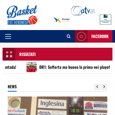
FACEBOOK
RISULTATI
ntada!
DR1: Sofferta ma buona la prima nei playoff
NEWS