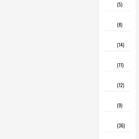
2025
(5)
Maggio
2025
(8)
Aprile
2025
(14)
Marzo
2025
(11)
Febbraio
2025
(12)
Gennaio
2025
(9)
Dicembre
2024
(36)
Novembre