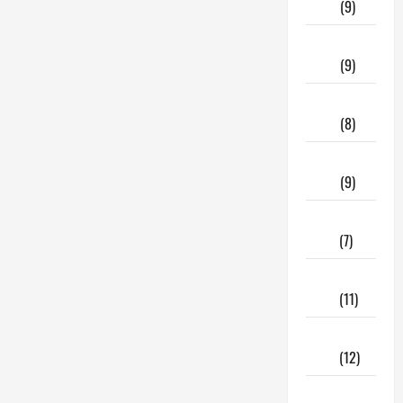
2026
(9)
Marzo
2026
(9)
Febbraio
2026
(8)
Gennaio
2026
(9)
Dicembre
2025
(7)
Novembre
2025
(11)
Ottobre
2025
(12)
Giugno