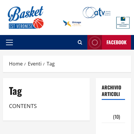
Vai
al
contenuto
FACEBOOK
Menu
principale
Home
Eventi
Tag
Tag
ARCHIVIO
ARTICOLI
CONTENTS
Maggio
2026
(10)
Aprile