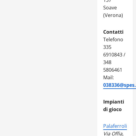
137
Soave
(Verona)
Contatti
Telefono
335
6910843 /
348
5806461
Mail:
038336@spes.f
Impianti
di gioco
Palaferroli
Via Offia,