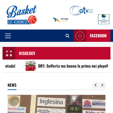
FACEBOOK
RISULTATI
tada!
DR1: Sofferta ma buona la prima nei playoff
NEWS