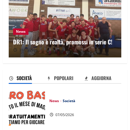
News
DR1: Il sogno è realtà, promossi in serie C!
U
31/05/2026
SOCIETÀ
POPOLARI
AGGIORNA
News
Società
MICROBASKET
07/05/2026