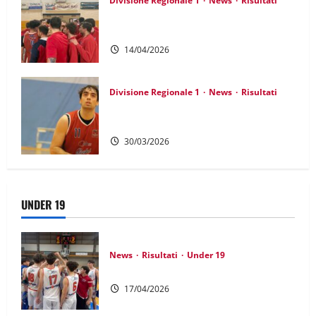
Divisione Regionale 1
News
Risultati
DR1: Derby vincente, nono successo
consecutivo
14/04/2026
Divisione Regionale 1
News
Risultati
DR1: Il bigmatch è di Soave, ottava
vittoria di fila
30/03/2026
UNDER 19
News
Risultati
Under 19
UNDER 19 GOLD: Ritorno alla vittoria
17/04/2026