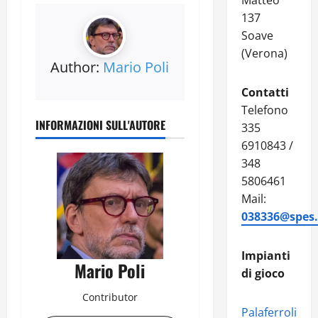
Matteo
137
Soave
(Verona)
Author:
Mario Poli
Contatti
Telefono
INFORMAZIONI SULL'AUTORE
335
6910843 /
348
5806461
Mail:
038336@spes.f
Impianti
Mario Poli
di gioco
Contributor
Palaferroli