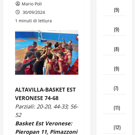
Aprile
Mario Poli
2026
(9)
30/09/2024
1 minuti di lettura
Marzo
2026
(9)
Febbraio
2026
(8)
Gennaio
2026
(9)
Dicembre
2025
(7)
ALTAVILLA-BASKET EST
VERONESE 74-68
Novembre
Parziali: 20-20, 44-33; 56-
2025
(11)
52
Ottobre
Basket Est Veronese:
2025
(12)
Pieropan 11, Pimazzoni