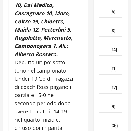
Giugno
10, Dal Medico,
2025
(5)
Castagnaro 10, Moro,
Coltro 19, Chioetto,
Maggio
Maida 12, Petterlini 5,
2025
(8)
Rugolotto, Marchetto,
Aprile
Camponogara 1. All.:
2025
(14)
Alberto Rossato.
Marzo
Debutto un po’ sotto
2025
(11)
tono nel campionato
Under 19 Gold. I ragazzi
Febbraio
di coach Ross pagano il
2025
(12)
parziale 15-0 nel
Gennaio
secondo periodo dopo
2025
(9)
avere toccato il 14-19
Dicembre
nel quarto iniziale,
2024
(36)
chiuso poi in parità.