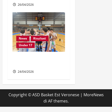
26/04/2026
News
Risultati
Under 17
GIOVANILI: Bis Under 17
Gold
24/04/2026
Copyright © ASD Basket Est Veronese
|
MoreNews
di AF themes.