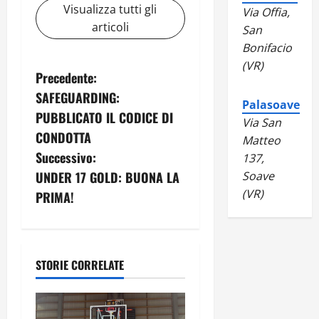
Visualizza tutti gli
Via Offia,
articoli
San
Bonifacio
(VR)
N
Precedente:
SAFEGUARDING:
a
Palasoave
PUBBLICATO IL CODICE DI
Via San
v
CONDOTTA
Matteo
Successivo:
137,
i
UNDER 17 GOLD: BUONA LA
Soave
g
(VR)
PRIMA!
a
z
STORIE CORRELATE
i