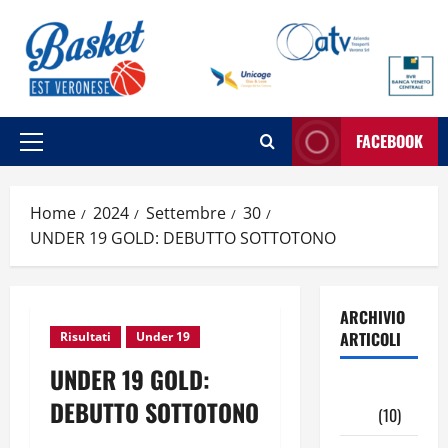
Vai
al
contenuto
FACEBOOK
Menu
principale
Home
2024
Settembre
30
UNDER 19 GOLD: DEBUTTO SOTTOTONO
ARCHIVIO
ARTICOLI
Risultati
Under 19
UNDER 19 GOLD:
Maggio
DEBUTTO SOTTOTONO
2026
(10)