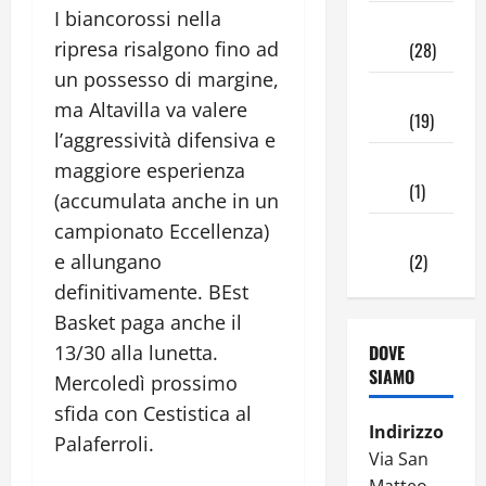
I biancorossi nella
Novembre
ripresa risalgono fino ad
2024
(28)
un possesso di margine,
Ottobre
ma Altavilla va valere
2024
(19)
l’aggressività difensiva e
Settembre
maggiore esperienza
2024
(1)
(accumulata anche in un
campionato Eccellenza)
Agosto
e allungano
2024
(2)
definitivamente. BEst
Basket paga anche il
13/30 alla lunetta.
DOVE
SIAMO
Mercoledì prossimo
sfida con Cestistica al
Indirizzo
Palaferroli.
Via San