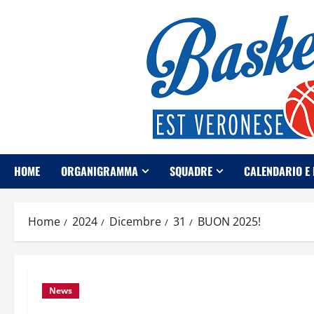
Vai
al
contenuto
HOME
ORGANIGRAMMA
SQUADRE
CALENDARIO E 
Home
2024
Dicembre
31
BUON 2025!
News