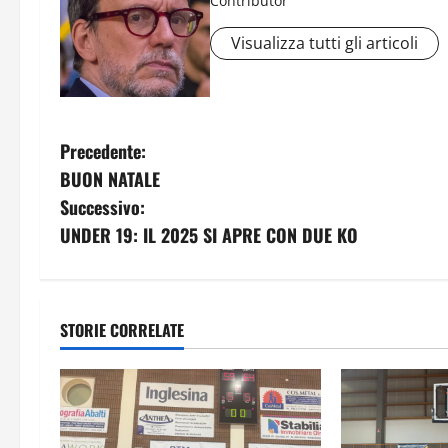
Contributor
Visualizza tutti gli articoli
N
Precedente:
BUON NATALE
a
Successivo:
v
UNDER 19: IL 2025 SI APRE CON DUE KO
i
g
STORIE CORRELATE
a
z