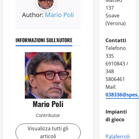
Matteo
137
Author:
Mario Poli
Soave
(Verona)
INFORMAZIONI SULL'AUTORE
Contatti
Telefono
335
6910843 /
348
5806461
Mail:
038336@spes.f
Mario Poli
Impianti
Contributor
di gioco
Visualizza tutti gli
articoli
Palaferroli