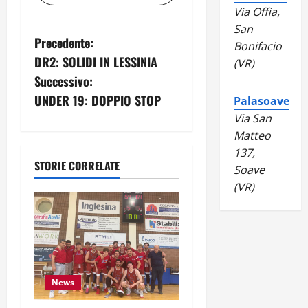
Via Offia,
San
N
Precedente:
Bonifacio
DR2: SOLIDI IN LESSINIA
(VR)
a
Successivo:
v
UNDER 19: DOPPIO STOP
Palasoave
Via San
i
Matteo
137,
g
STORIE CORRELATE
Soave
a
(VR)
z
i
o
News
n