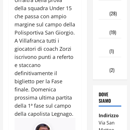
Novembre
della squadra Under 15
2024
(28)
che passa con ampio
margine sul campo della
Ottobre
2024
(19)
Polisportiva San Giorgio.
A Villafranca tutti i
Settembre
giocatori di coach Zorzi
2024
(1)
iscrivono punti a referto
Agosto
e staccano
2024
(2)
definitivamente il
biglietto per la Fase
finale. Domenica
DOVE
prossima ultima partita
SIAMO
della 1ª fase sul campo
della capolista Legnago.
Indirizzo
Via San