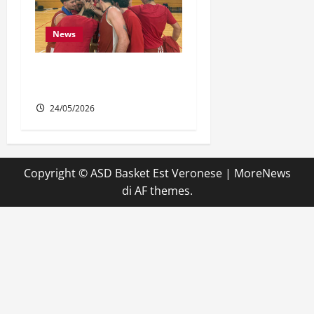
News
DR1: Buona la prima in
finale!
24/05/2026
Copyright © ASD Basket Est Veronese
|
MoreNews
di AF themes.