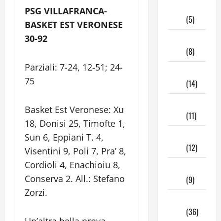
Giugno
PSG VILLAFRANCA-
2025
(5)
BASKET EST VERONESE
30-92
Maggio
2025
(8)
Parziali: 7-24, 12-51; 24-
Aprile
75
2025
(14)
Marzo
Basket Est Veronese: Xu
2025
(11)
18, Donisi 25, Timofte 1,
Febbraio
Sun 6, Eppiani T. 4,
2025
(12)
Visentini 9, Poli 7, Pra’ 8,
Cordioli 4, Enachioiu 8,
Gennaio
Conserva 2. All.: Stefano
2025
(9)
Zorzi.
Dicembre
2024
(36)
Un’altra bella prova