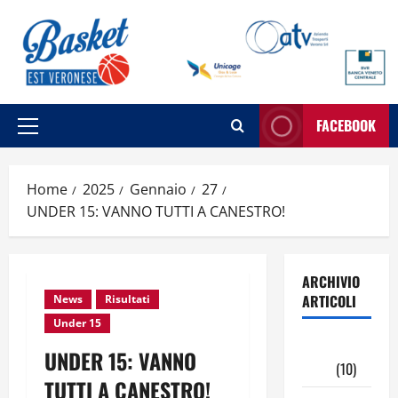
Vai
al
contenuto
FACEBOOK
Menu
principale
Home
2025
Gennaio
27
UNDER 15: VANNO TUTTI A CANESTRO!
ARCHIVIO
ARTICOLI
News
Risultati
Under 15
Maggio
UNDER 15: VANNO
2026
(10)
TUTTI A CANESTRO!