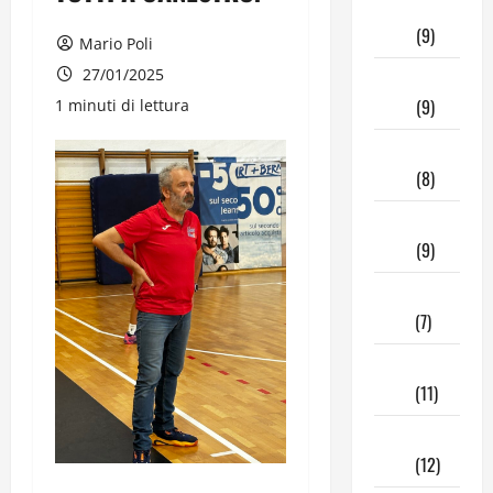
Aprile
2026
(9)
Mario Poli
27/01/2025
Marzo
2026
(9)
1 minuti di lettura
Febbraio
2026
(8)
Gennaio
2026
(9)
Dicembre
2025
(7)
Novembre
2025
(11)
Ottobre
2025
(12)