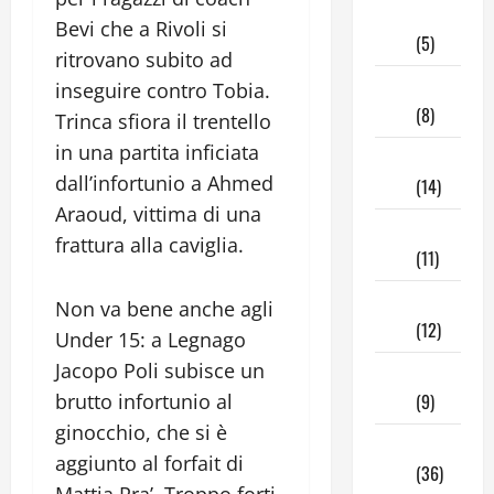
Giugno
Bevi che a Rivoli si
2025
(5)
ritrovano subito ad
Maggio
inseguire contro Tobia.
2025
(8)
Trinca sfiora il trentello
in una partita inficiata
Aprile
dall’infortunio a Ahmed
2025
(14)
Araoud, vittima di una
Marzo
frattura alla caviglia.
2025
(11)
Febbraio
Non va bene anche agli
2025
(12)
Under 15: a Legnago
Jacopo Poli subisce un
Gennaio
brutto infortunio al
2025
(9)
ginocchio, che si è
Dicembre
aggiunto al forfait di
2024
(36)
Mattia Pra’. Troppo forti