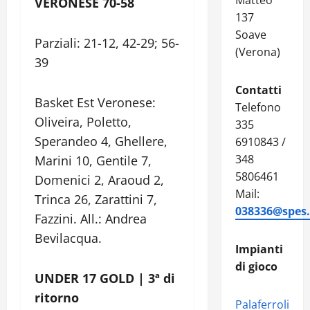
Matteo
VERONESE 70-58
137
Soave
Parziali: 21-12, 42-29; 56-
(Verona)
39
Contatti
Basket Est Veronese:
Telefono
Oliveira, Poletto,
335
Sperandeo 4, Ghellere,
6910843 /
348
Marini 10, Gentile 7,
5806461
Domenici 2, Araoud 2,
Mail:
Trinca 26, Zarattini 7,
038336@spes.f
Fazzini. All.: Andrea
Bevilacqua.
Impianti
di gioco
UNDER 17 GOLD | 3ª di
ritorno
Palaferroli