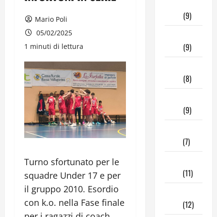
Aprile
2026
(9)
Mario Poli
05/02/2025
Marzo
2026
(9)
1 minuti di lettura
Febbraio
2026
(8)
Gennaio
2026
(9)
Dicembre
2025
(7)
Novembre
Turno sfortunato per le
2025
(11)
squadre Under 17 e per
il gruppo 2010. Esordio
Ottobre
con k.o. nella Fase finale
2025
(12)
per i ragazzi di coach