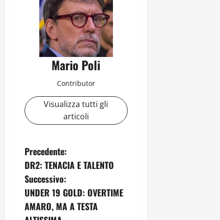
Mario Poli
Contributor
Visualizza tutti gli
articoli
N
Precedente:
DR2: TENACIA E TALENTO
a
Successivo:
v
UNDER 19 GOLD: OVERTIME
AMARO, MA A TESTA
i
ALTISSIMA