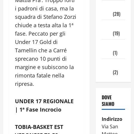
Novembre
i padroni di casa, ma la
2024
(28)
squadra di Stefano Zorzi
chiude a testa alta la 1ª
Ottobre
2024
(19)
fase. Peccato per gli
Under 17 Gold di
Settembre
Tamellin che a Carré
2024
(1)
sprecano 10 punti di
Agosto
margine e subiscono la
2024
(2)
rimonta fatale nella
ripresa.
DOVE
UNDER 17 REGIONALE
SIAMO
| 1ª Fase Incrocio
Indirizzo
TOBIA-BASKET EST
Via San