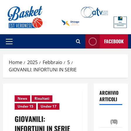
Vai
al
contenuto
FACEBOOK
Menu
principale
Home
2025
Febbraio
5
GIOVANILI: INFORTUNI IN SERIE
ARCHIVIO
ARTICOLI
News
Risultati
Under 15
Under 17
Maggio
GIOVANILI:
2026
(10)
INFORTUNI IN SERIE