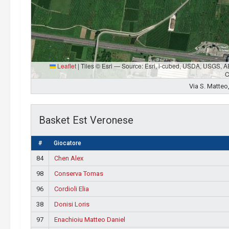
Leaflet
|
Tiles © Esri — Source: Esri, i-cubed, USDA, USGS, 
C
Via S. Matteo
Basket Est Veronese
#
Giocatore
84
Chen Alex
98
Conserva Tomas
96
Cordioli Elia
38
Donisi Loris
97
Enachioiu Matteo Daniel