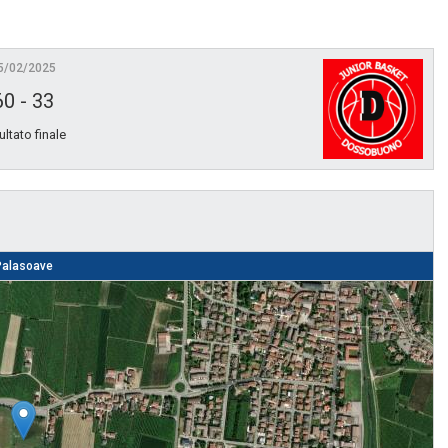
5/02/2025
60
-
33
ultato finale
Palasoave