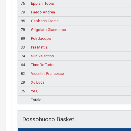
76
Eppiani Tobia
79
Faedo Andrea
85
Gabborin Gioele
78
Grigolato Gianmarco
89
Poli Jacopo
33
Prà Mattia
74
Sun Valentino
64
Timofte Tudor
82
Visentini Francesco
29
Xu Luca
75
Ye Qi
Totale
Dossobuono Basket