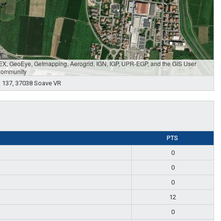
AEX, GeoEye, Getmapping, Aerogrid, IGN, IGP, UPR-EGP, and the GIS User
ommunity
, 137, 37038 Soave VR
PTS
0
0
0
12
0