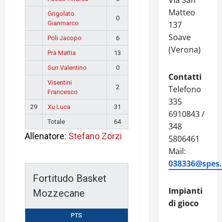
Via San
Matteo
Grigolato
0
Gianmarco
137
Soave
Poli Jacopo
6
(Verona)
Prà Mattia
13
Sun Valentino
0
Contatti
Visentini
2
Telefono
Francesco
335
29
Xu Luca
31
6910843 /
Totale
64
348
Allenatore:
Stefano Zorzi
5806461
Mail:
038336@spes.f
Fortitudo Basket
Impianti
Mozzecane
di gioco
PTS