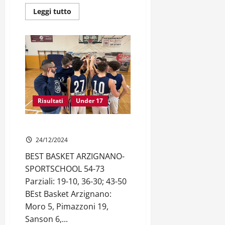
Leggi
Leggi tutto
di
più
su
UNDER
17
REGIONALE
|
4ª
di
ritorno
Risultati
Under 17
UNDER 17 GOLD | 11ª giornata
24/12/2024
BEST BASKET ARZIGNANO-
SPORTSCHOOL 54-73
Parziali: 19-10, 36-30; 43-50
BEst Basket Arzignano:
Moro 5, Pimazzoni 19,
Sanson 6,...