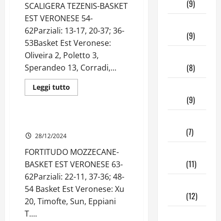
2026
(9)
SCALIGERA TEZENIS-BASKET
EST VERONESE 54-
Marzo
62Parziali: 13-17, 20-37; 36-
2026
(9)
53Basket Est Veronese:
Febbraio
Oliveira 2, Poletto 3,
2026
(8)
Sperandeo 13, Corradi,...
Gennaio
Leggi
Leggi tutto
di
Risultati
Under 15
2026
(9)
più
su
UNDER
Dicembre
17
UNDER 15 | 3ª di ritorno
REGIONALE
2025
(7)
|
28/12/2024
5ª
di
Novembre
FORTITUDO MOZZECANE-
ritorno
2025
(11)
BASKET EST VERONESE 63-
62Parziali: 22-11, 37-36; 48-
Ottobre
54 Basket Est Veronese: Xu
2025
(12)
20, Timofte, Sun, Eppiani
T....
Giugno