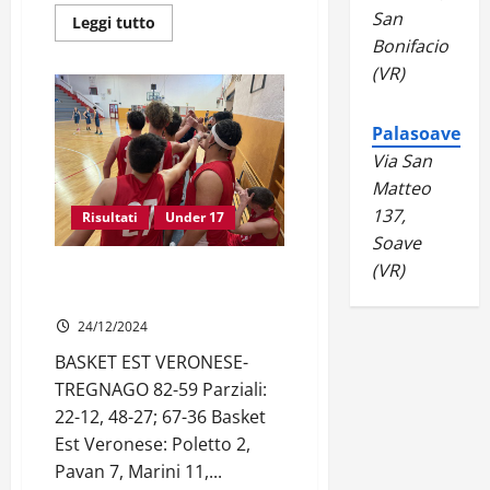
San
Leggi
Leggi tutto
di
Bonifacio
più
su
(VR)
UNDER
19
GOLD
|
Palasoave
3ª
di
Via San
ritorno
Matteo
137,
Risultati
Under 17
Soave
(VR)
UNDER 17 REGIONALE | 4ª di
ritorno
24/12/2024
BASKET EST VERONESE-
TREGNAGO 82-59 Parziali:
22-12, 48-27; 67-36 Basket
Est Veronese: Poletto 2,
Pavan 7, Marini 11,...