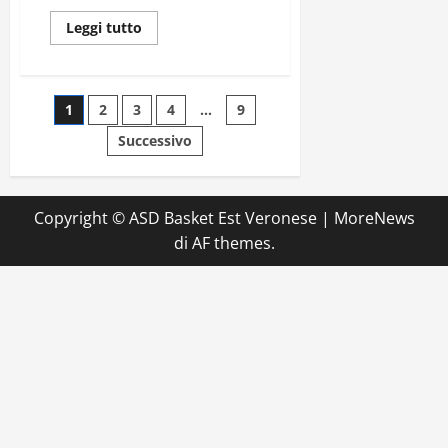
Leggi
Leggi tutto
di
più
su
UNDER
17
Paginazione
1
2
3
4
…
9
GOLD
|
11ª
Successivo
degli
giornata
articoli
Copyright © ASD Basket Est Veronese
|
MoreNews
di AF themes.