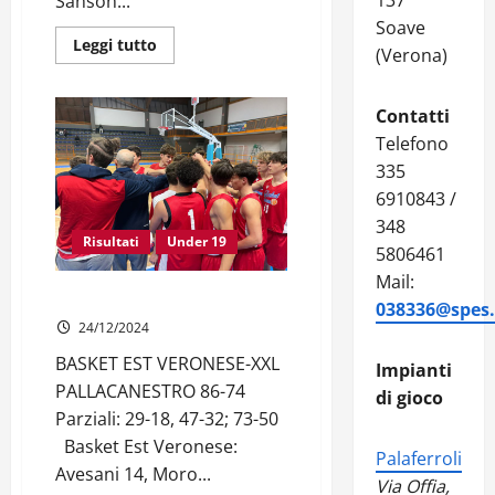
137
Sanson...
Soave
Leggi
Leggi tutto
(Verona)
di
più
su
UNDER
Contatti
17
GOLD
Telefono
|
12ª
335
giornata
6910843 /
348
Risultati
Under 19
5806461
Mail:
UNDER 19 GOLD | 3ª di ritorno
038336@spes.f
24/12/2024
BASKET EST VERONESE-XXL
Impianti
PALLACANESTRO 86-74
di gioco
Parziali: 29-18, 47-32; 73-50
Basket Est Veronese:
Palaferroli
Avesani 14, Moro...
Via Offia,