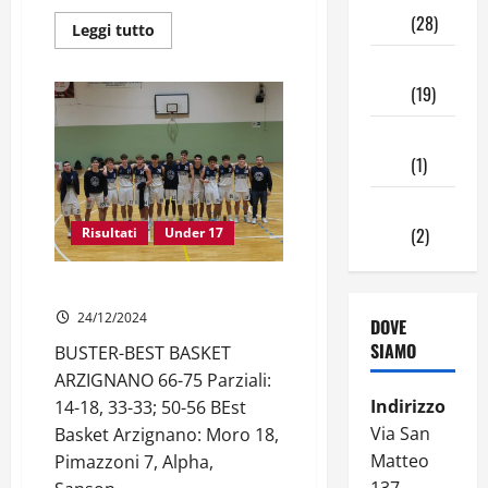
2024
(28)
Leggi
Leggi tutto
di
più
Ottobre
su
DR2:
2024
(19)
SFATATO
IL
Settembre
TABU’
SAN
2024
(1)
MARTINO
Agosto
2024
(2)
Risultati
Under 17
UNDER 17 GOLD | 12ª giornata
24/12/2024
DOVE
SIAMO
BUSTER-BEST BASKET
ARZIGNANO 66-75 Parziali:
Indirizzo
14-18, 33-33; 50-56 BEst
Via San
Basket Arzignano: Moro 18,
Matteo
Pimazzoni 7, Alpha,