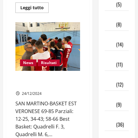
2025
(5)
Leggi
Leggi tutto
di
più
Maggio
su
2025
(8)
UNDER
15
|
Aprile
3ª
di
2025
(14)
ritorno
Marzo
News
Risultati
2025
(11)
Febbraio
DR2: SFATATO IL TABU’ SAN
2025
(12)
MARTINO
24/12/2024
Gennaio
SAN MARTINO-BASKET EST
2025
(9)
VERONESE 69-85 Parziali:
Dicembre
12-25, 34-43; 58-66 Best
2024
(36)
Basket: Quadrelli F. 3,
Quadrelli M. 6,...
Novembre