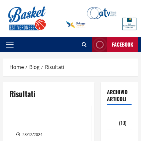
Vai
al
contenuto
FACEBOOK
Menu
principale
Home
Blog
Risultati
Risultati
ARCHIVIO
ARTICOLI
Risultati
Under 17
Maggio
UNDER 17 REGIONALE | 5ª di
2026
(10)
ritorno
Aprile
28/12/2024