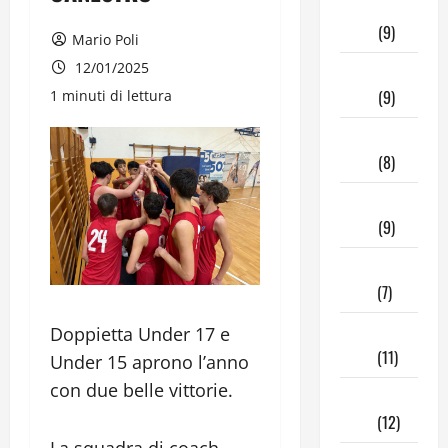
Aprile
2026
(9)
Mario Poli
12/01/2025
Marzo
2026
(9)
1 minuti di lettura
Febbraio
2026
(8)
Gennaio
2026
(9)
Dicembre
2025
(7)
Novembre
Doppietta Under 17 e
2025
(11)
Under 15 aprono l’anno
con due belle vittorie.
Ottobre
2025
(12)
La squadra di coach