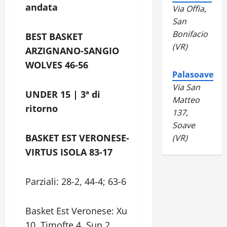
andata
Via Offia,
San
Bonifacio
BEST BASKET
(VR)
ARZIGNANO-SANGIO
WOLVES 46-56
Palasoave
Via San
UNDER 15 | 3ª di
Matteo
ritorno
137,
Soave
BASKET EST VERONESE-
(VR)
VIRTUS ISOLA 83-17
Parziali: 28-2, 44-4; 63-6
Basket Est Veronese: Xu
10, Timofte 4, Sun 2,