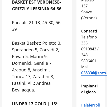
Matteo
BASKET EST VERONESE-
137
GRIZZLY LESSINIA 64-56
Soave
(Verona)
Parziali: 21-18, 45-30; 56-
39
Contatti
Telefono
Basket Basket: Poletto 3,
335
6910843 /
Sperandeo 5, Corradi 2,
348
Pavan 5, Marini 9,
5806461
Domenici, Gentile 7,
Mail:
Araoud 8, Anselmi,
038336@spes.f
Trinca 17, Zarattini 8,
Fazzini. All.: Andrea
Impianti
Bevilacqua.
di gioco
UNDER 17 GOLD | 13ª
Palaferroli