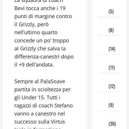
Giugno
Bevi tocca anche i 19
2025
(5)
punti di margine contro
Maggio
il Grizzly, però
2025
(8)
nell’ultimo quarto
concede un po’ troppo
Aprile
al Grizzly che salva la
2025
(14)
differenza-canestri dopo
Marzo
il +9 dell’andata.
2025
(11)
Febbraio
Sempre al PalaSoave
2025
(12)
partita in scioltezza per
gli Under 15. Tutti i
Gennaio
2025
(9)
ragazzi di coach Stefano
vanno a canestro nel
Dicembre
successo sulla Virtus
2024
(36)