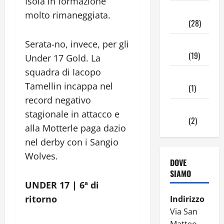
Isola in formazione
Novembre
molto rimaneggiata.
2024
(28)
Ottobre
Serata-no, invece, per gli
2024
(19)
Under 17 Gold. La
squadra di Iacopo
Settembre
Tamellin incappa nel
2024
(1)
record negativo
Agosto
stagionale in attacco e
2024
(2)
alla Motterle paga dazio
nel derby con i Sangio
Wolves.
DOVE
SIAMO
UNDER 17 | 6ª di
ritorno
Indirizzo
Via San