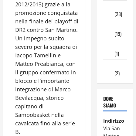
2012/2013) grazie alla
Novembre
promozione conquistata
2024
(28)
nella finale dei playoff di
Ottobre
DR2 contro San Martino.
2024
(19)
Un impegno subito
Settembre
severo per la squadra di
2024
(1)
Iacopo Tamellin e
Matteo Preabianca, con
Agosto
il gruppo confermato in
2024
(2)
blocco e l’importante
integrazione di Marco
Bevilacqua, storico
DOVE
SIAMO
capitano di
Sambobasket nella
Indirizzo
cavalcata fino alla serie
Via San
B.