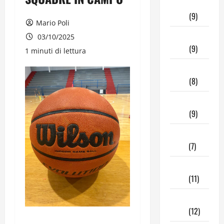
Aprile
2026
(9)
Mario Poli
Marzo
03/10/2025
2026
(9)
1 minuti di lettura
Febbraio
2026
(8)
Gennaio
2026
(9)
Dicembre
2025
(7)
Novembre
2025
(11)
Ottobre
2025
(12)