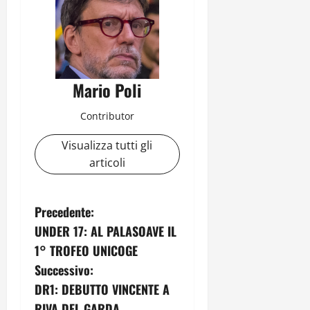
Mario Poli
Contributor
Visualizza tutti gli
articoli
N
Precedente:
UNDER 17: AL PALASOAVE IL
a
1° TROFEO UNICOGE
v
Successivo:
DR1: DEBUTTO VINCENTE A
i
RIVA DEL GARDA