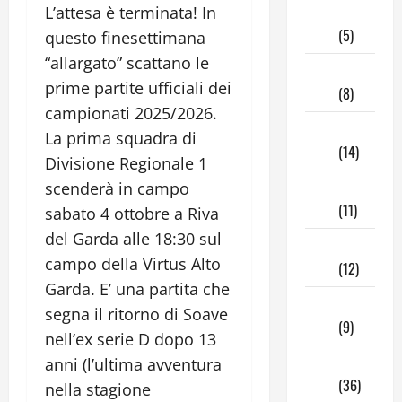
L’attesa è terminata! In
Giugno
2025
(5)
questo finesettimana
“allargato” scattano le
Maggio
prime partite ufficiali dei
2025
(8)
campionati 2025/2026.
Aprile
La prima squadra di
2025
(14)
Divisione Regionale 1
Marzo
scenderà in campo
2025
(11)
sabato 4 ottobre a Riva
del Garda alle 18:30 sul
Febbraio
campo della Virtus Alto
2025
(12)
Garda. E’ una partita che
Gennaio
segna il ritorno di Soave
2025
(9)
nell’ex serie D dopo 13
Dicembre
anni (l’ultima avventura
2024
(36)
nella stagione