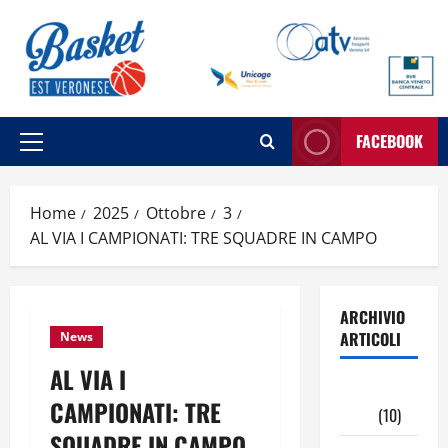
Vai
al
contenuto
FACEBOOK
Menu
principale
Home
2025
Ottobre
3
AL VIA I CAMPIONATI: TRE SQUADRE IN CAMPO
ARCHIVIO
ARTICOLI
News
AL VIA I
Maggio
CAMPIONATI: TRE
2026
(10)
SQUADRE IN CAMPO