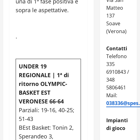
Via San
una di 1ª fase positiva e
Matteo
sopra le aspettative.
137
Soave
(Verona)
.
Contatti
Telefono
335
UNDER 19
6910843 /
REGIONALE | 1ª di
348
ritorno OLYMPIC-
5806461
BASKET EST
Mail:
VERONESE 66-64
038336@spes.f
Parziali: 19-16, 40-25;
51-43
Impianti
BEst Basket: Tonin 2,
di gioco
Sperandeo 3,