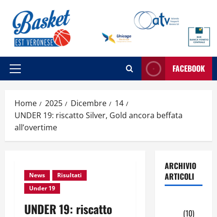
Vai
al
contenuto
FACEBOOK
Menu
principale
Home
2025
Dicembre
14
UNDER 19: riscatto Silver, Gold ancora beffata
all’overtime
ARCHIVIO
ARTICOLI
News
Risultati
Under 19
Maggio
UNDER 19: riscatto
2026
(10)