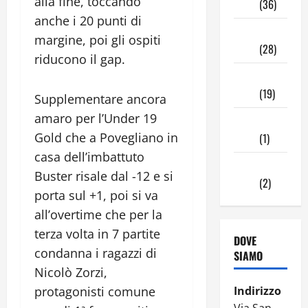
alla fine, toccando
2024
(36)
anche i 20 punti di
Novembre
margine, poi gli ospiti
2024
(28)
riducono il gap.
Ottobre
2024
(19)
Supplementare ancora
amaro per l’Under 19
Settembre
Gold che a Povegliano in
2024
(1)
casa dell’imbattuto
Agosto
Buster risale dal -12 e si
2024
(2)
porta sul +1, poi si va
all’overtime che per la
terza volta in 7 partite
DOVE
condanna i ragazzi di
SIAMO
Nicolò Zorzi,
protagonisti comune
Indirizzo