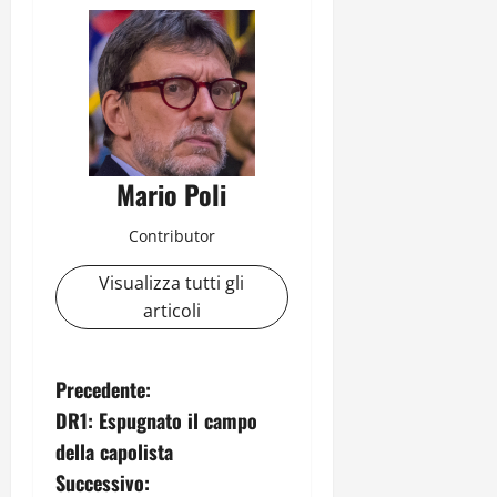
Mario Poli
Contributor
Visualizza tutti gli
articoli
N
Precedente:
DR1: Espugnato il campo
a
della capolista
v
Successivo: