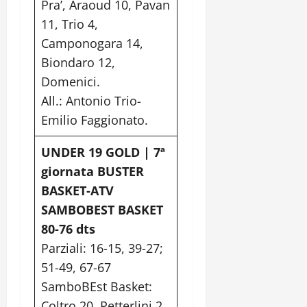
Pra’, Araoud 10, Pavan
11, Trio 4,
Camponogara 14,
Biondaro 12,
Domenici.
All.: Antonio Trio-
Emilio Faggionato.
UNDER 19 GOLD | 7ª
giornata BUSTER
BASKET-ATV
SAMBOBEST BASKET
80-76 dts
Parziali: 16-15, 39-27;
51-49, 67-67
SamboBEst Basket:
Coltro 20, Petterlini 2,