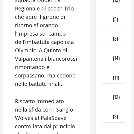
Regionale di coach Trio
Giugno
che apre il girone di
2025
(5)
ritorno sfiorando
Maggio
l’impresa sul campo
2025
(8)
dell’imbattuta capolista
Olympic. A Quinto di
Aprile
2025
(14)
Valpantena i biancorossi
rimontando e
Marzo
sorpassano, ma cedono
2025
(11)
nelle battute finali.
Febbraio
2025
(12)
Riscatto immediato
Gennaio
nella sfida con i Sangio
2025
(9)
Wolves al PalaSoave
controllata dal principio
Dicembre