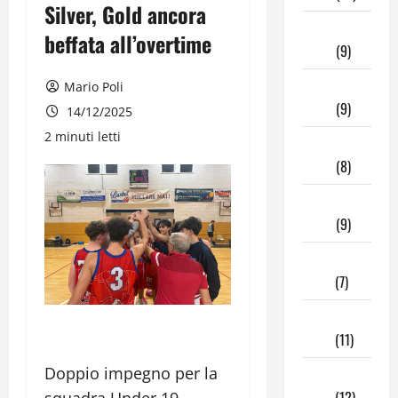
Silver, Gold ancora
Aprile
beffata all’overtime
2026
(9)
Marzo
Mario Poli
2026
(9)
14/12/2025
2 minuti letti
Febbraio
2026
(8)
Gennaio
2026
(9)
Dicembre
2025
(7)
Novembre
2025
(11)
Doppio impegno per la
Ottobre
2025
(12)
squadra Under 19