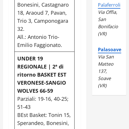
Bonesini, Castagnaro
Palaferroli
Via Offia,
18, Araoud 7, Pavan,
San
Trio 3, Camponogara
Bonifacio
32.
(VR)
All.: Antonio Trio-
Emilio Faggionato.
Palasoave
Via San
UNDER 19
Matteo
REGIONALE | 2ª di
137,
ritorno BASKET EST
Soave
VERONESE-SANGIO
(VR)
WOLVES 66-59
Parziali: 19-16, 40-25;
51-43
BEst Basket: Tonin 15,
Sperandeo, Bonesini,