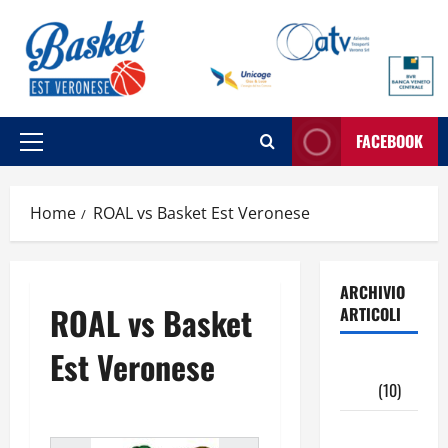
Vai
al
contenuto
FACEBOOK
Menu
principale
Home
ROAL vs Basket Est Veronese
ARCHIVIO
ROAL vs Basket
ARTICOLI
Est Veronese
Maggio
2026
(10)
Aprile