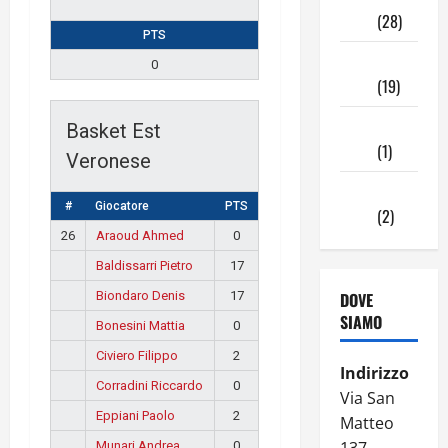
2024
(28)
PTS
Ottobre
0
2024
(19)
Settembre
Basket Est
2024
(1)
Veronese
Agosto
#
Giocatore
PTS
2024
(2)
26
Araoud Ahmed
0
Baldissarri Pietro
17
Biondaro Denis
17
DOVE
SIAMO
Bonesini Mattia
0
Civiero Filippo
2
Indirizzo
Corradini Riccardo
0
Via San
Eppiani Paolo
2
Matteo
Munari Andrea
0