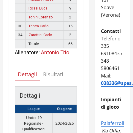
137
Soave
Rossi Luca
9
(Verona)
Tonin Lorenzo
2
30
Trinca Carlo
15
Contatti
34
Zarattini Carlo
2
Telefono
Totale
66
335
Allenatore:
Antonio Trio
6910843 /
348
5806461
Dettagli
Risultati
Mail:
038336@spes.f
Dettagli
Impianti
di gioco
League
Stagione
Under 19
Palaferroli
Regionale -
2024/2025
Qualificazioni
Via Offia,