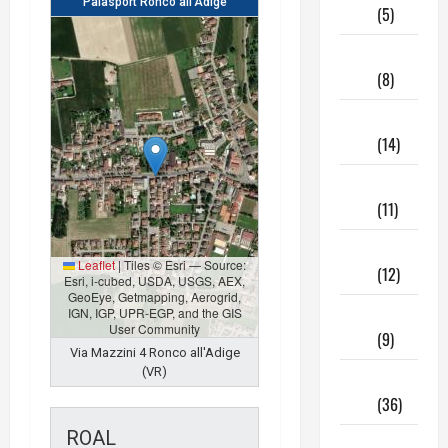
Palasport Ronco all'Adige
2025
(5)
Maggio
2025
(8)
Aprile
2025
(14)
Marzo
2025
(11)
Febbraio
Leaflet
|
Tiles © Esri — Source:
2025
(12)
Esri, i-cubed, USDA, USGS, AEX,
GeoEye, Getmapping, Aerogrid,
Gennaio
IGN, IGP, UPR-EGP, and the GIS
User Community
2025
(9)
Via Mazzini 4 Ronco all'Adige
(VR)
Dicembre
2024
(36)
ROAL
Novembre