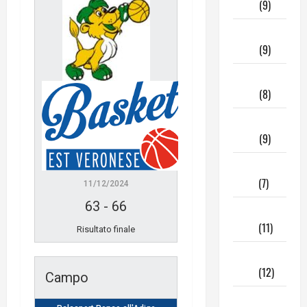
2026
(9)
Marzo
2026
(9)
Febbraio
2026
(8)
Gennaio
2026
(9)
Dicembre
2025
(7)
11/12/2024
63
-
66
Novembre
2025
(11)
Risultato finale
Ottobre
2025
(12)
Campo
Giugno