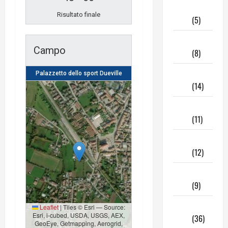
Giugno
Risultato finale
2025
(5)
Maggio
Campo
2025
(8)
Aprile
Palazzetto dello sport Dueville
2025
(14)
Marzo
2025
(11)
Febbraio
2025
(12)
Gennaio
2025
(9)
Dicembre
Leaflet
|
Tiles © Esri — Source:
Esri, i-cubed, USDA, USGS, AEX,
2024
(36)
GeoEye, Getmapping, Aerogrid,