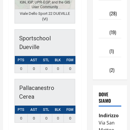
IGN, IGP, UPR-EGP, and the GIS
Novembre
User Community
2024
(28)
Viale Dello Sport 22 DUEVILLE
(VI)
Ottobre
2024
(19)
Sportschool
Settembre
Dueville
2024
(1)
PTS
AST
STL
BLK
FGM
FGA
3PM
3PA
FTM
Agosto
0
0
0
0
0
0
0
2024
0
(2)
0
Pallacanestro
DOVE
Cerea
SIAMO
PTS
AST
STL
BLK
FGM
FGA
3PM
3PA
FTM
Indirizzo
0
0
0
0
0
0
0
0
0
Via San