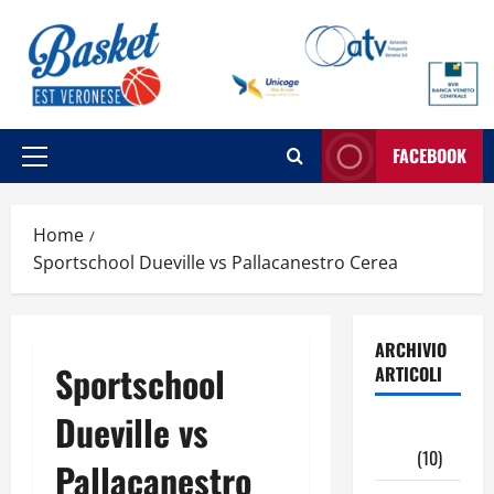
Vai
al
contenuto
FACEBOOK
Menu
principale
Home
Sportschool Dueville vs Pallacanestro Cerea
ARCHIVIO
Sportschool
ARTICOLI
Dueville vs
Maggio
2026
(10)
Pallacanestro