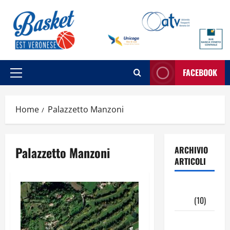
Vai
al
contenuto
FACEBOOK
Menu
principale
Home
Palazzetto Manzoni
Palazzetto Manzoni
ARCHIVIO
ARTICOLI
Maggio
2026
(10)
Aprile