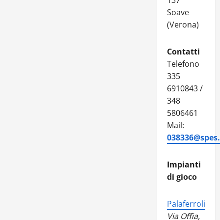
137
Soave
(Verona)
Contatti
Telefono
335
6910843 /
348
5806461
Mail:
038336@spes.f
Impianti
di gioco
Palaferroli
Via Offia,